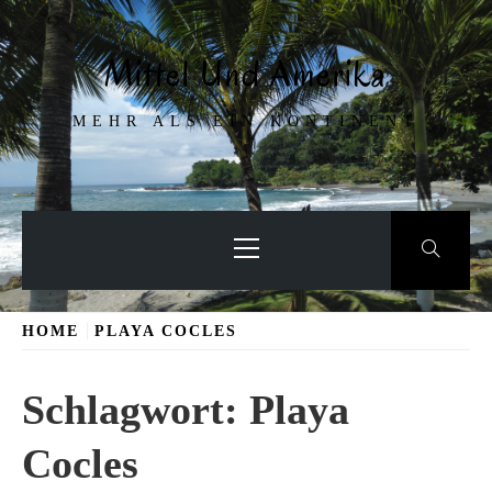
Skip
to
Mittel Und Amerika
content
MEHR ALS EIN KONTINENT
Primary
Menu
HOME
PLAYA COCLES
Schlagwort:
Playa
Cocles