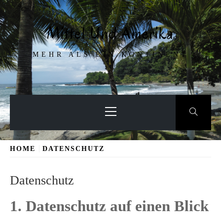
Skip
to
Mittel Und Amerika
content
MEHR ALS EIN KONTINENT
Primary
Menu
HOME
DATENSCHUTZ
Datenschutz
1. Datenschutz auf einen Blick