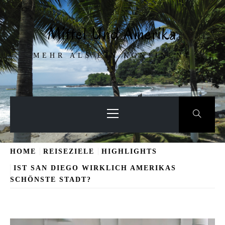
Skip
to
Mittel Und Amerika
content
MEHR ALS EIN KONTINENT
Primary
Menu
HOME
REISEZIELE
HIGHLIGHTS
IST SAN DIEGO WIRKLICH AMERIKAS
SCHÖNSTE STADT?