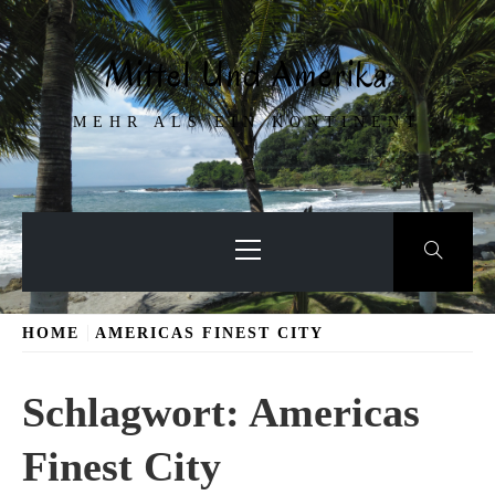
Skip
to
Mittel Und Amerika
content
MEHR ALS EIN KONTINENT
Primary
Menu
HOME
AMERICAS FINEST CITY
Schlagwort:
Americas
Finest City