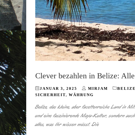
Clever bezahlen in Belize: Al
JANUAR 3, 2025
MIRJAM
BELIZ
SICHERHEIT
,
WÄHRUNG
Belize, das kleine, aber facettenreiche Land in M
und eine faszinierende Maya-Kultur, sondern auch
alles, was Ihr wissen müsst. Die