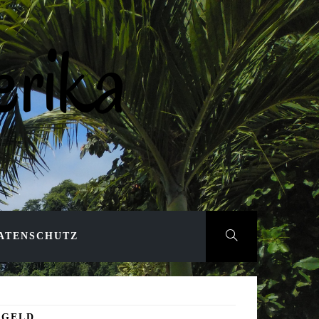
rika
ATENSCHUTZ
 GELD