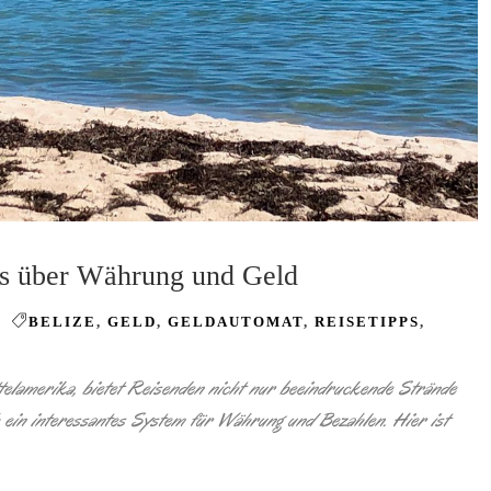
les über Währung und Geld
E
BELIZE
,
GELD
,
GELDAUTOMAT
,
REISETIPPS
,
ittelamerika, bietet Reisenden nicht nur beeindruckende Strände
 ein interessantes System für Währung und Bezahlen. Hier ist