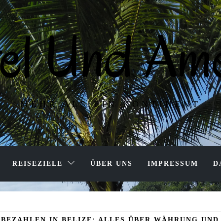
tel Und Ame
MEHR ALS EIN KONTINENT
REISEZIELE
ÜBER UNS
IMPRESSUM
D
 BEZAHLEN IN BELIZE: ALLES ÜBER WÄHRUNG UND