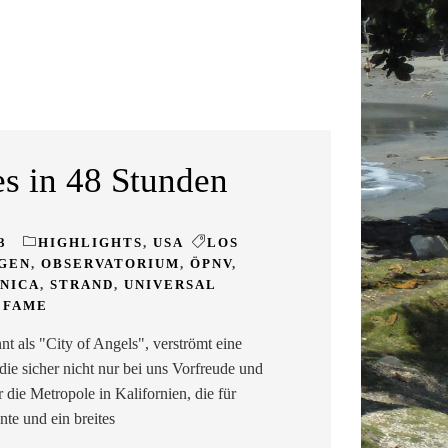
s in 48 Stunden
3
HIGHLIGHTS
,
USA
LOS
GEN
,
OBSERVATORIUM
,
ÖPNV
,
NICA
,
STRAND
,
UNIVERSAL
 FAME
t als "City of Angels", verströmt eine
die sicher nicht nur bei uns Vorfreude und
 die Metropole in Kalifornien, die für
te und ein breites