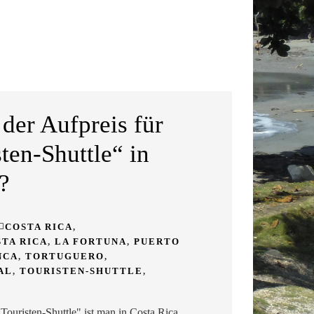
 der Aufpreis für
ten-Shuttle“ in
?
COSTA RICA
,
TA RICA
,
LA FORTUNA
,
PUERTO
NCA
,
TORTUGUERO
,
AL
,
TOURISTEN-SHUTTLE
,
ouristen-Shuttle" ist man in Costa Rica