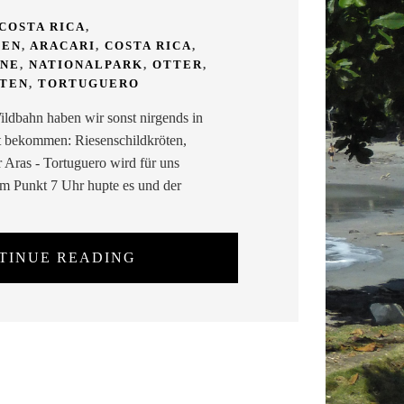
COSTA RICA
,
FEN
,
ARACARI
,
COSTA RICA
,
NE
,
NATIONALPARK
,
OTTER
,
ÖTEN
,
TORTUGUERO
Wildbahn haben wir sonst nirgends in
t bekommen: Riesenschildkröten,
r Aras - Tortuguero wird für uns
Um Punkt 7 Uhr hupte es und der
TINUE READING