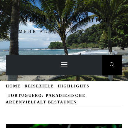
Skip
to
Mittel Und Amerika
content
MEHR ALS EIN KONTINENT
Primary
Menu
HOME
REISEZIELE
HIGHLIGHTS
TORTUGUERO: PARADIESISCHE
ARTENVIELFALT BESTAUNEN